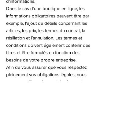
d’informations.
Dans le cas d’une boutique en ligne, les
informations obligatoires peuvent être par
exemple, l’ajout de détails concernant les
articles, les prix, les termes du contrat, la
résiliation et l’annulation. Les termes et
conditions doivent également contenir des
titres et être formulés en fonction des
besoins de votre propre entreprise.
Afin de vous assurer que vous respectez
pleinement vos obligations légales, nous
vous conseillons vivement de demander
conseil à un professionnel afin de mieux
comprendre quelles sont les exigences qui
vous concernent spécifiquement.
Cliquez ici
pour obtenir des informations
plus détaillées sur la création de vos
termes et conditions.