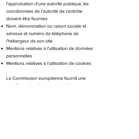
l'approbation d'une autorité publique, les
coordonnées de l'autorité de contrôle
doivent être fournies
Nom, dénomination ou raison sociale et
adresse et numéro de téléphone de
l'hébergeur de son site
Mentions relatives à l'utilisation de données
personnelles
Mentions relatives à l'utilisation de cookies
La Commission européenne fournit une
plateforme de règlement des litiges en
ligne (OS). Cette plateforme est disponible
à l'adresse
http://ec.europa.eu/consumers/odr/.
En tant
que client, vous avez toujours la possibilité
de contacter le conseil d'arbitrage de la
Commission européenne. Nous ne
sommes ni disposés à, ni obligés de,