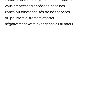
vous empêcher d'accéder à certaines
zones ou fonctionnalités de nos services,
ou pourront autrement affecter
négativement votre expérience d'utilisateur.
Les liens suivants peuvent être utiles, ou
vous pouvez utiliser l'option « Aide » de
votre navigateur.
Paramètres des cookies dans Firefox
Paramètres des cookies dans Internet
Explorer
Paramètres des cookies dans Google
Chrome
Paramètres des cookies dans Safari (OS X)
Paramètres des cookies dans Safari (iOS)
Paramètres des cookies dans Android